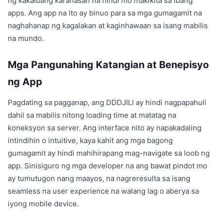
ng kakaibang karanasan na hindi mo makikita sa ibang
apps. Ang app na ito ay binuo para sa mga gumagamit na
naghahanap ng kagalakan at kaginhawaan sa isang mabilis
na mundo.
Mga Pangunahing Katangian at Benepisyo
ng App
Pagdating sa pagganap, ang DDDJILI ay hindi nagpapahuli
dahil sa mabilis nitong loading time at matatag na
koneksyon sa server. Ang interface nito ay napakadaling
intindihin o intuitive, kaya kahit ang mga bagong
gumagamit ay hindi mahihirapang mag-navigate sa loob ng
app. Sinisiguro ng mga developer na ang bawat pindot mo
ay tumutugon nang maayos, na nagreresulta sa isang
seamless na user experience na walang lag o aberya sa
iyong mobile device.