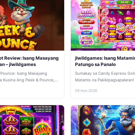
ot Review: Isang Masayang
jlwildgames: Isang Matami
an – jlwildgames
Patungo sa Panalo
 Pounce: Isang Masayang
Sumakay sa Candy Express Gold 
sa Kusina Ang Peek & Pounce,
Matamis na Pakikipagsapalaran
ow Gaming, ay...
sumabak sa isang matamis na bi
06 Hun 2026