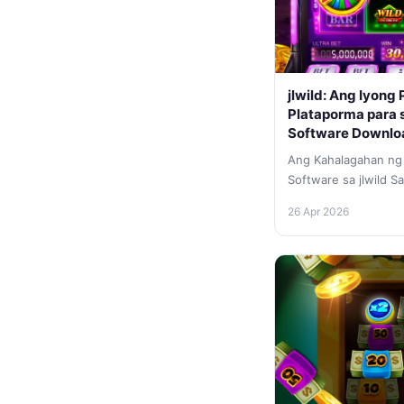
jlwild: Ang Iyon
Plataporma para s
Software Downlo
Ang Kahalagahan ng 
Software sa jlwild S
teknolohiya sa kasa
26 Apr 2026