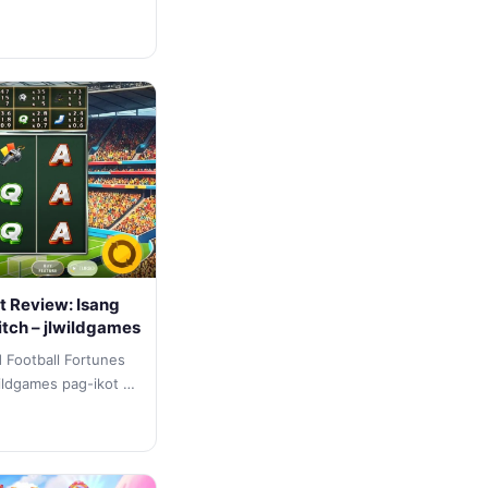
t Review: Isang
tch – jlwildgames
 Football Fortunes
wildgames pag-ikot ng