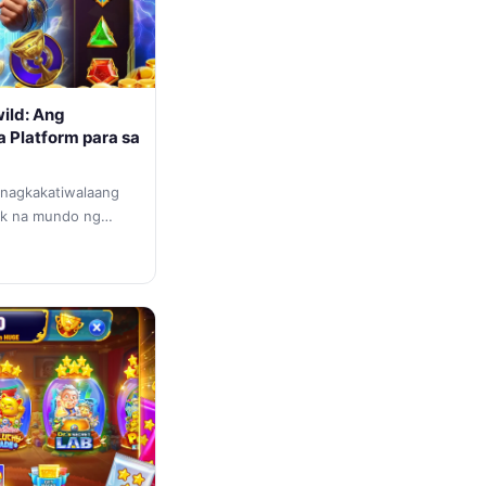
wild: Ang
 Platform para sa
Pinagkakatiwalaang
ak na mundo ng
alaga...