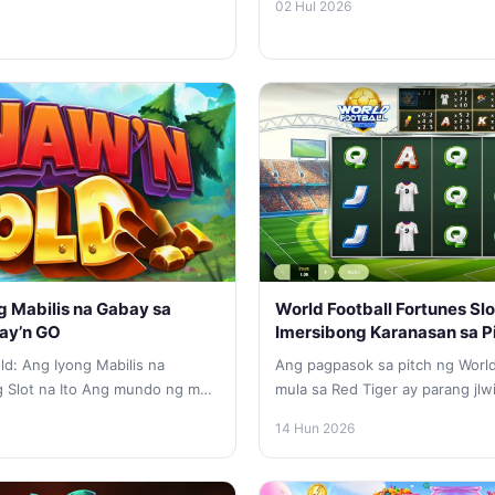
02 Hul 2026
n...
g Mabilis na Gabay sa
World Football Fortunes Slo
lay’n GO
Imersibong Karanasan sa Pi
d: Ang Iyong Mabilis na
Ang pagpasok sa pitch ng World
 Slot na Ito Ang mundo ng mga
mula sa Red Tiger ay parang jl
isang gulong ng...
14 Hun 2026