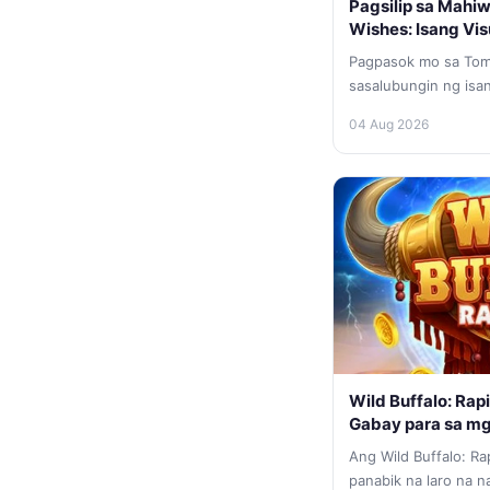
Pagsilip sa Mah
Wishes: Isang Visu
Pagpasok mo sa Tom
sasalubungin ng isa
kayamanan na hango
04 Aug 2026
Wild Buffalo: Rap
Gabay para sa mg
Ang Wild Buffalo: Ra
panabik na laro na n