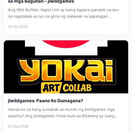
sa mga Baguhan – jlwildgames
Ang Wild Buffalo: Rapid Link ay isang kapana-panabik na laro
na nagdadala sa iyo sa gitna ng malawak na kapatagan...
10 Hul 2026
jlwildgames: Paano Ito Gumagana?
Handa ka na bang sumabak sa mundo ng jlwildgames mga
espiritu? Ang jlwildgames Yokai mula sa BGaming ay isang
natatanging...
02 Hul 2026