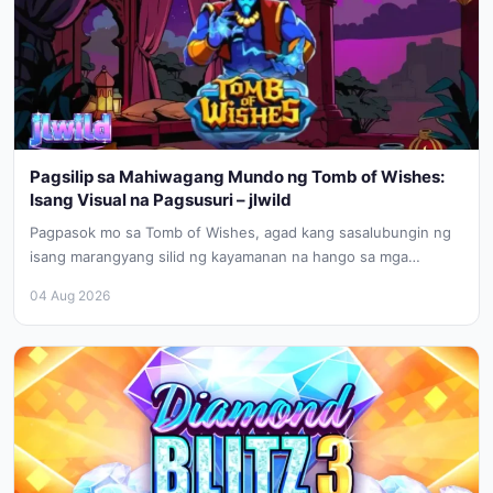
Pagsilip sa Mahiwagang Mundo ng Tomb of Wishes:
Isang Visual na Pagsusuri – jlwild
Pagpasok mo sa Tomb of Wishes, agad kang sasalubungin ng
isang marangyang silid ng kayamanan na hango sa mga
kuwento...
04 Aug 2026