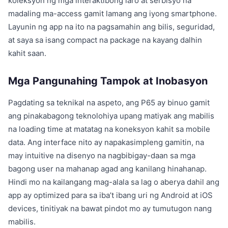
koleksyon ng mga interaktibong laro at serbisyo na
madaling ma-access gamit lamang ang iyong smartphone.
Layunin ng app na ito na pagsamahin ang bilis, seguridad,
at saya sa isang compact na package na kayang dalhin
kahit saan.
Mga Pangunahing Tampok at Inobasyon
Pagdating sa teknikal na aspeto, ang P65 ay binuo gamit
ang pinakabagong teknolohiya upang matiyak ang mabilis
na loading time at matatag na koneksyon kahit sa mobile
data. Ang interface nito ay napakasimpleng gamitin, na
may intuitive na disenyo na nagbibigay-daan sa mga
bagong user na mahanap agad ang kanilang hinahanap.
Hindi mo na kailangang mag-alala sa lag o aberya dahil ang
app ay optimized para sa iba’t ibang uri ng Android at iOS
devices, tinitiyak na bawat pindot mo ay tumutugon nang
mabilis.