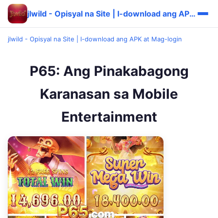
jlwild - Opisyal na Site | I-download ang APK at Mag-login
jlwild - Opisyal na Site | I-download ang APK at Mag-login
P65: Ang Pinakabagong
Karanasan sa Mobile
Entertainment