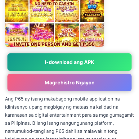
I-download ang APK
Magrehistro Ngayon
Ang P65 ay isang makabagong mobile application na
idinisenyo upang magbigay ng mataas na kalidad na
karanasan sa digital entertainment para sa mga gumagamit
sa Pilipinas. Bilang isang nangungunang platform,
namumukod-tangi ang P65 dahil sa malawak nitong